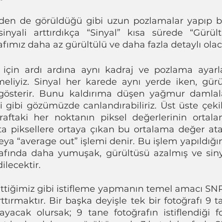
den de görüldüğü gibi uzun pozlamalar yapıp bu
 sinyali arttırdıkça “Sinyal” kısa sürede “Gürü
fımız daha az gürültülü ve daha fazla detaylı olaca
için ardı ardına aynı kadraj ve pozlama ayarlar
lemeliyiz. Sinyal her karede aynı yerde iken, gürü
gösterir. Bunu kaldırıma düşen yağmur damlalar
gibi gözümüzde canlandırabiliriz. Üst üste çekile
ğraftaki her noktanın piksel değerlerinin ortalam
fta piksellere ortaya çıkan bu ortalama değer ata
ya “average out” işlemi denir. Bu işlem yapıldığın
afında daha yumuşak, gürültüsü azalmış ve siny
ilecektir.
tiğimiz gibi istifleme yapmanın temel amacı SNR’y
tırmaktır. Bir başka deyişle tek bir fotoğrafı 9 ta
layacak olursak; 9 tane fotoğrafın istiflendiği fo