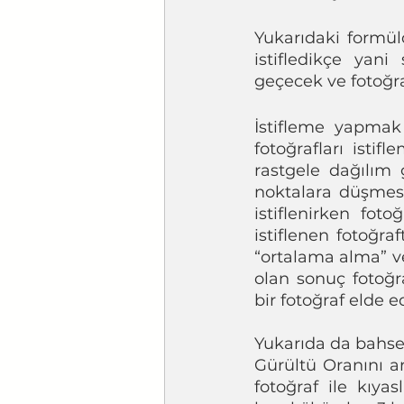
Yukarıdaki formül
istifledikçe yani
geçecek ve fotoğra
İstifleme yapmak 
fotoğrafları istif
rastgele dağılım 
noktalara düşmesi 
istiflenirken foto
istiflenen fotoğra
“ortalama alma” ve
olan sonuç fotoğr
bir fotoğraf elde ed
Yukarıda da bahset
Gürültü Oranını art
fotoğraf ile kıyas