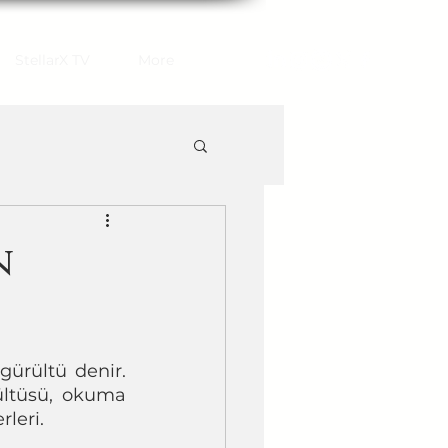
StellarX TV
More
n
gürültü denir. 
ltüsü, okuma 
rleri.