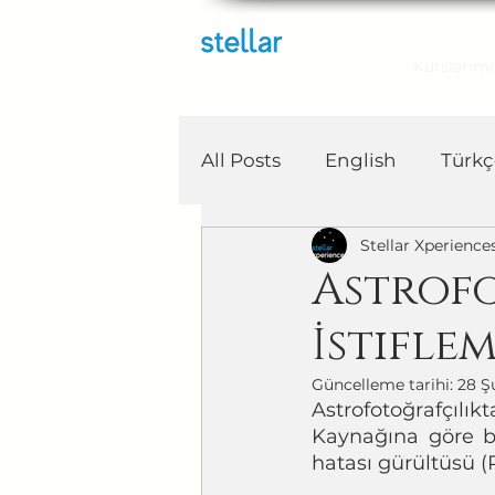
Kurslarımı
All Posts
English
Türkç
Stellar Xperience
Astrof
İstifle
Güncelleme tarihi:
28 Ş
Astrofotoğrafçılık
Kaynağına göre bi
hatası gürültüsü (