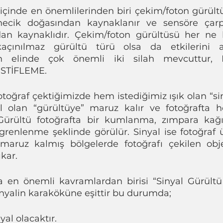
 içinde en önemlilerinden biri çekim/foton gürültü
anecik doğasından kaynaklanır ve sensöre çarpa
dan kaynaklıdır. Çekim/foton gürültüsü her ne 
kaçınılmaz gürültü türü olsa da etkilerini a
ların elinde çok önemli iki silah mevcuttur
STİFLEME.
toğraf çektiğimizde hem istediğimiz ışık olan “si
 olan “gürültüye” maruz kalır ve fotoğrafta he
. Gürültü fotoğrafta bir kumlanma, zımpara kağ
 grenlenme şeklinde görülür. Sinyal ise fotoğraf 
 maruz kalmış bölgelerde fotoğrafı çekilen obje
kar. 
kta en önemli kavramlardan birisi “Sinyal Gürültü
inyalin karaköküne eşittir bu durumda;
yal olacaktır. 