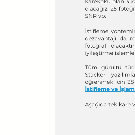
karekökü olan 3 k
olacağız. 25 fotoğ
SNR vb.
İstifleme yöntemi
dezavantajı da me
fotoğraf olacaktı
iyileştirme işlemle
Tüm gürültü türle
Stacker yazılımla
öğrenmek için 28
İstifleme ve İşl
Aşağıda tek kare ve