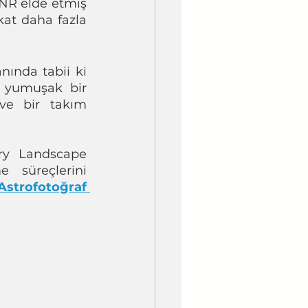
NR elde etmiş 
kat daha fazla 
ında tabii ki 
f yumuşak bir 
 ve bir takım 
ry Landscape 
 süreçlerini 
Astrofotoğraf 