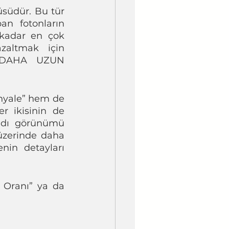
südür. Bu tür 
n fotonların 
kadar en çok 
zaltmak için 
, DAHA UZUN 
nyale” hem de 
r ikisinin de 
ıdı görünümü 
üzerinde daha 
nin detayları 
 Oranı” ya da 