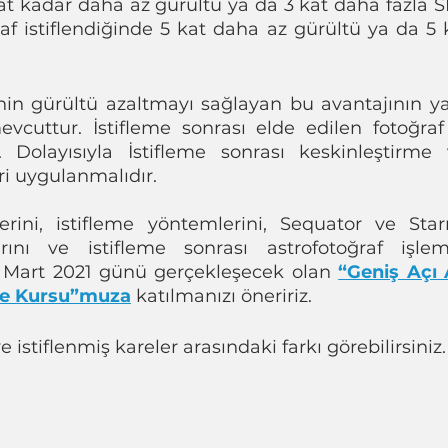
at kadar daha az gürültü ya da 3 kat daha fazla S
raf istiflendiğinde 5 kat daha az gürültü ya da 5 
nin gürültü azaltmayı sağlayan bu avantajının yan
vcuttur. İstifleme sonrası elde edilen fotoğra
r. Dolayısıyla İstifleme sonrası keskinleştirme
ri uygulanmalıdır.
rini, istifleme yöntemlerini, Sequator ve Star
rını ve istifleme sonrası astrofotoğraf işleme
 Mart 2021 günü gerçekleşecek olan 
“Geniş Açı 
eme Kursu”muza
 katılmanızı öneririz.
 istiflenmiş kareler arasındaki farkı görebilirsiniz.