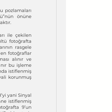
 pozlamaları 
ltü”nün önüne 
ktır. 
ı ile çekilen 
ltü fotoğrafta 
ının rasgele 
n fotoğraflar 
ası alınır ve 
nır bu işleme 
da istiflenmiş 
ali korunmuş 
i yani Sinyal 
ne istiflenmiş 
toğrafta 9’un 