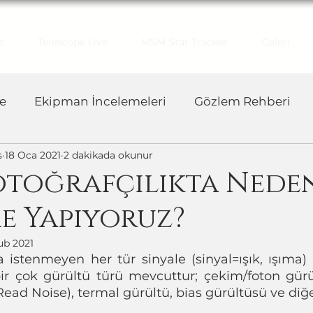
z
Telescope Live
MSM Star Tracker
Galeri
e
Ekipman İncelemeleri
Gözlem Rehberi
s
18 Oca 2021
2 dakikada okunur
otoğrafçılıkta Nede
me Yapıyoruz?
ub 2021
ta istenmeyen her tür sinyale (sinyal=ışık, ışıma) 
r çok gürültü türü mevcuttur; çekim/foton gürü
Read Noise), termal gürültü, bias gürültüsü ve diğe