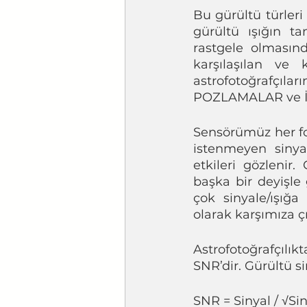
Bu gürültü türleri
gürültü ışığın t
rastgele olmasın
karşılaşılan ve 
astrofotoğrafçı
POZLAMALAR ve İ
Sensörümüz her fo
istenmeyen sinyal
etkileri gözlenir
başka bir deyişle
çok sinyale/ışığa
olarak karşımıza çı
Astrofotoğrafçılı
SNR’dir. Gürültü s
SNR = Sinyal / √Sin