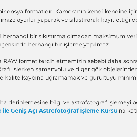
ş bir dosya formatıdır. Kameranın kendi kendine içi
imize ayarlar yaparak ve sıkıştırarak kayıt ettiği d
ni herhangi bir sıkıştırma olmadan maksimum ver
içerisinde herhangi bir işleme yapılmaz.
kta RAW format tercih etmemizin sebebi daha sonr
rafı işlerken samanyolu ve diğer gök objelerin
ve kalite kaybına uğramamak ve gürültüyü mini
a derinlemesine bilgi ve astrofotoğraf işlemeyi 
 ile Geniş Açı Astrofotoğraf İşleme Kursu
'na kat