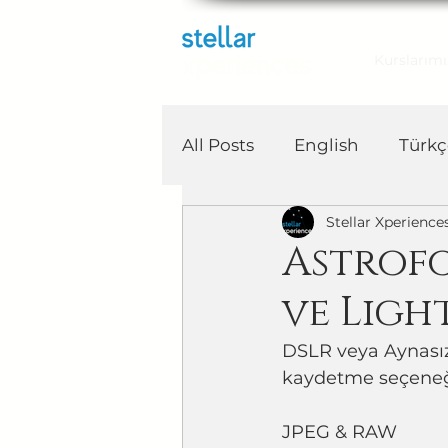
Kurslarımı
All Posts
English
Türkç
Stellar Xperience
Astrof
ve Ligh
DSLR veya Aynasız 
kaydetme seçeneğ
JPEG & RAW