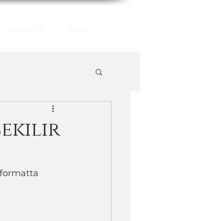
StellarX TV
More
ekilir
 formatta 