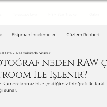
z
Telescope Live
MSM Star Tracker
Galeri
e
Ekipman İncelemeleri
Gözlem Rehberi
s
11 Oca 2021
1 dakikada okunur
otoğraf neden RAW ç
troom İle İşlenir?
Kameralarımız bize çektiğimiz fotoğrafı iki farklı
i sunar.