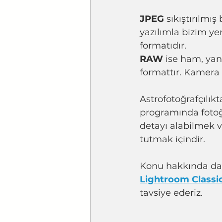
JPEG
 sıkıştırılmı
yazılımla bizim yer
formatıdır.
RAW
 ise ham, ya
formattır. Kamera 
Astrofotoğrafçılı
programında fotoğ
detayı alabilmek 
tutmak içindir.
Konu hakkında dah
Lightroom Classic
tavsiye ederiz.