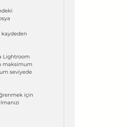
ndeki 
osya 
i kaydeden 
a Lightroom 
den maksimum 
mum seviyede 
öğrenmek için 
ılmanızı 