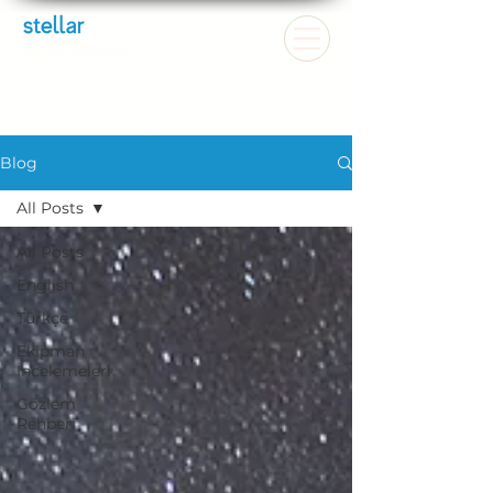
Blog
All Posts
All Posts
English
Türkçe
Ekipman
İncelemeleri
Gözlem
Rehberi