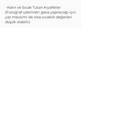
∙ Kalın ve Sıcak Tutan Kıyafetler
(Fotoğraf çekimleri gece yapılacağı için
yaz mevsimi de olsa sıcaklık değerleri
düşük olabilir)
∙ Trekking Botları (Kurs, fotoğraf çekim
lokasyonlarında arazi koşullarında
yürüme gerektirmektedir. Buna göre
ayakkabı seçimi yapılması tavsiye edilir)
∙ Kişisel Sigorta (Stellar Xperiences
başınıza gelebilecek olası kazalardan
sorumlu değildir. Detaylar için Hüküm
ve Koşullar kısımını inceleyiniz)
∙ Dizüstü Bilgisayar (İçerisinde Adobe
Lightroom, Adobe Photoshop ve
Stellarium yüklenmiş olması
gerekmektedir)
KATILIM İÇİN