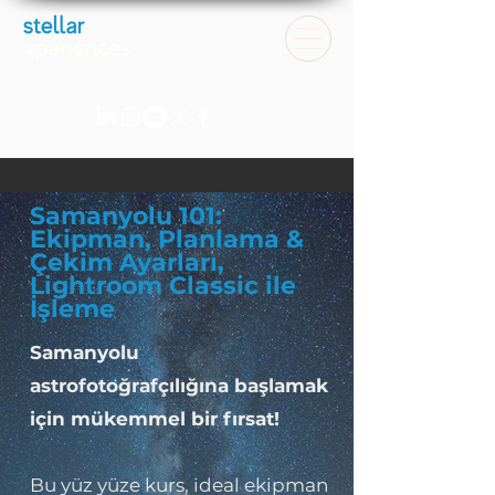
Samanyolu 101:
Ekipman, Planlama &
Çekim Ayarları,
Lightroom Classic ile
İşleme
Samanyolu
astrofotoğrafçılığına başlamak
için mükemmel bir fırsat!
Bu yüz yüze kurs, ideal ekipman