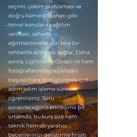
seçimi, çekim planlaması ve
doğru kamera ayarları gibi
temel konularda eğitim
verirken, sahada
eğitmenlerimizden bire bir
rehberlik almanızı sağlar. Daha
sonra, Lightroom Classic ile ham
fotoğraflarınızı olağanüstü
başyapıtlara dönüştürmek için
adım adım işleme sürecini
öğrenirsiniz. Soru
sorabileceğiniz etkileşimli bir
ortamda, bu kurs size hem
teknik hem de yaratıcı
becerilerinizi geliştirme fırsatı