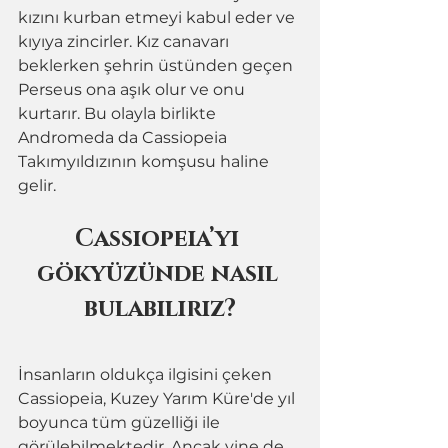
kızını kurban etmeyi kabul eder ve 
kıyıya zincirler. Kız canavarı 
beklerken şehrin üstünden geçen 
Perseus ona aşık olur ve onu 
kurtarır. Bu olayla birlikte 
Andromeda da Cassiopeia 
Takımyıldızının komşusu haline 
gelir. 
Cassiopeia’yı 
gökyüzünde nasıl 
bulabiliriz?
İnsanların oldukça ilgisini çeken 
Cassiopeia, Kuzey Yarım Küre'de yıl 
boyunca tüm güzelliği ile 
görülebilmektedir. Ancak yine de 