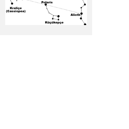
Kaynak:
https://tr.wikipedia.org/wiki/Cassiop
eia_(tak%C4%B1my%C4%B1ld%C4
%B1z)
https://donschool86.ru/tr/leksika/so
zvezdie-v-vide-w-sozvezdie-
kassiopeya-cas-cassiopeia-
dvoinaya-zvezda.html