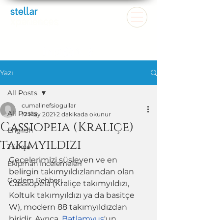
Yazı
All Posts
cumalinefsiogullar
All Posts
17 May 2021
2 dakikada okunur
Cassiopeia (Kraliçe)
English
takımyıldızı
Türkçe
Gecelerimizi süsleyen ve en 
Ekipman İncelemeleri
belirgin takımyıldızlarından olan 
Gözlem Rehberi
Cassiopeia (Kraliçe takımyıldızı, 
Koltuk takımyıldızı ya da basitçe 
W), modern 88 takımyıldızdan 
biridir. Ayrıca, 
Batlamyus
'un 