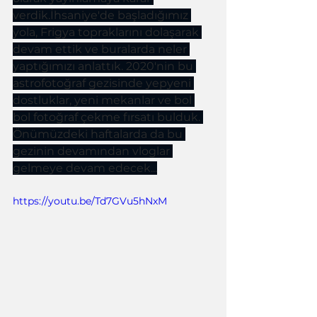
verdik.İhsaniye'de başladığımız 
yola, Frigya topraklarını dolaşarak 
devam ettik ve buralarda neler 
yaptığımızı anlattık. 2020'nin bu 
astrofotoğraf gezisinde yepyeni 
dostluklar, yeni mekanlar ve bol 
bol fotoğraf çekme fırsatı bulduk. 
Önümüzdeki haftalarda da bu 
gezinin devamından vloglar 
gelmeye devam edecek...
https://youtu.be/Td7GVu5hNxM