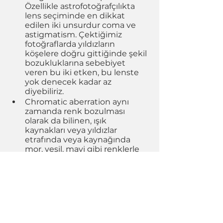
Özellikle astrofotoğrafçılıkta 
lens seçiminde en dikkat 
edilen iki unsurdur coma ve 
astigmatism. Çektiğimiz 
fotoğraflarda yıldızların 
köşelere doğru gittiğinde şekil 
bozukluklarına sebebiyet 
veren bu iki etken, bu lenste 
yok denecek kadar az 
diyebiliriz. 
Chromatic aberration aynı 
zamanda renk bozulması 
olarak da bilinen, ışık 
kaynakları veya yıldızlar 
etrafında veya kaynağında 
mor, yeşil, mavi gibi renklerle 
istenmeyen çevrelemelere ve 
renk bozukluklarına sebep 
olan renk bozulmaları, bu 
lenste en açık diyaframda bile 
oldukça düşük. Fotoğrafta 
oluşacak olan bu düşük renk 
bozulması ise fotoğrafları 