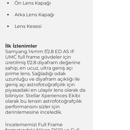
Ön Lens Kapağı
Arka Lens Kapağı
Lens Kesesi
İlk İzlenimler
Samyang 14mm f/2.8 ED AS IF 
UMC full frame gövdeler için 
üretilmiş f/2.8 diyafram değerine 
sahip, en ucuz, ultra geniş açı 
prime lens. Sağladığı odak 
uzunluğu ve diyafram açıklığı ile 
geniş açı astrofotoğrafçılık için 
piyasadaki en ulaşılır lens olarak da 
biliniyor. Stellar Xperiences Ekibi 
olarak bu lensin astrofotoğrafçılık 
performansını sizler için 
derinlemesine inceledik.
İncelememizi Full Frame 