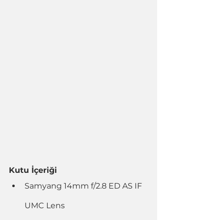
Kutu İçeriği
Samyang 14mm f/2.8 ED AS IF 
UMC Lens 