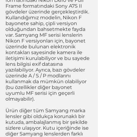
formatındaki Nikon D610 ve Full 
Frame formatındaki Sony A7S II 
gövdeler üzerinde gerçekleştirdik. 
Kullandığımız modelin, Nikon F 
bayonete sahip, çipli versiyon 
olduğundan bahsetmekte fayda 
var. Samyang MF serisi lenslerin 
Nikon F versiyonları için, bayonet 
üzerinde bulunan elektronik 
kontakları sayesinde kamera ile 
iletişimi kurulabiliyor ve bu sayede 
lens bilgisi exif datasına 
yazılabiliyor. Ayrıca, bazı gövdeler 
üzerinde A / S / P modlarını 
kullanmak da mümkün olabiliyor 
(bu özellikler diğer bayonet 
uyumlu MF serisi için geçerli 
olmayabilir).  
Ürün diğer tüm Samyang marka 
lensler gibi oldukça korunaklı bir 
kutuda, ambalajlanmış bir şekilde 
sizlere ulaşıyor. Kutu içeriğinde ise 
diğer Samyang lenslerden farklı 